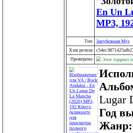
En Un L
MP3, 19
Тип
Зарубежная Муз
Хэш релиза
c54ec3871425afb2
Проверено
Этот торрент 
Испол
Альбо
Lugar 
Год вы
Жанр: