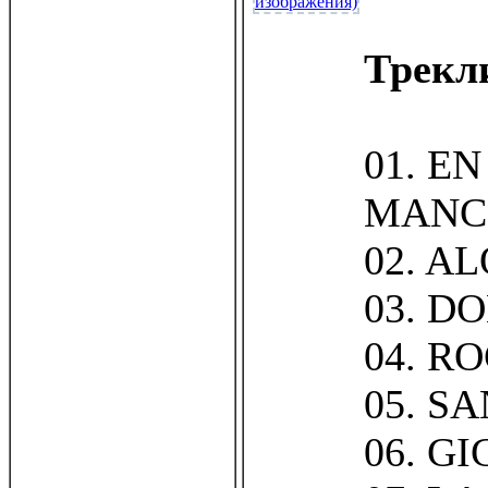
Трекл
01. E
MANC
02. A
03. D
04. R
05. S
06. G