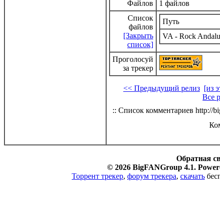
Файлов
1 файлов
Список
Путь
файлов
[Закрыть
VA - Rock Andal
список]
Проголосуй
за трекер
<< Предыдущий релиз
[из 
Все 
:: Список комментариев http://bi
Ко
Обратная с
© 2026 BigFANGroup 4.1. Powere
Торрент трекер
,
форум трекера
,
скачать
бесп