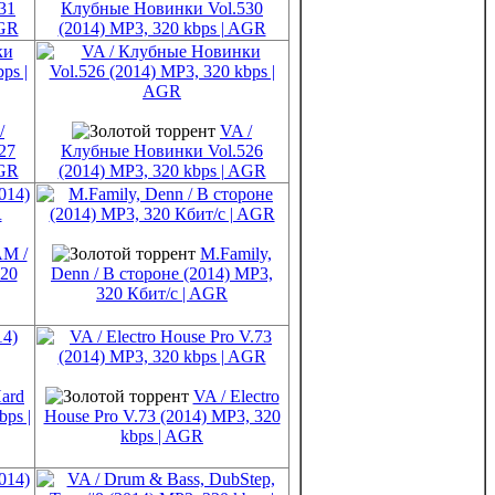
31
Клубные Новинки Vol.530
AGR
(2014) MP3, 320 kbps | AGR
/
VA /
27
Клубные Новинки Vol.526
AGR
(2014) MP3, 320 kbps | AGR
M /
M.Family,
320
Denn / В стороне (2014) MP3,
320 Кбит/c | AGR
Hard
VA / Electro
bps |
House Pro V.73 (2014) MP3, 320
kbps | AGR