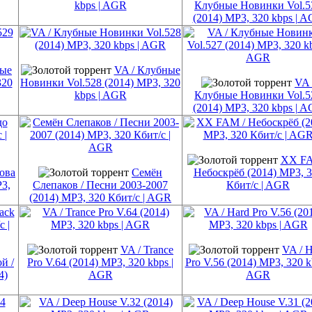
kbps | AGR
Клубные Новинки Vol.5
(2014) MP3, 320 kbps | 
ные
VA / Клубные
320
Новинки Vol.528 (2014) MP3, 320
VA 
kbps | AGR
Клубные Новинки Vol.5
(2014) MP3, 320 kbps | 
XX FA
ова
Семён
Небоскрёб (2014) MP3, 
P3,
Слепаков / Песни 2003-2007
Кбит/c | AGR
(2014) MP3, 320 Кбит/c | AGR
VA / Trance
VA / 
й /
Pro V.64 (2014) MP3, 320 kbps |
Pro V.56 (2014) MP3, 320 k
4)
AGR
AGR