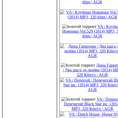
kbps | AGR
VA / Клуб
Новинки Vol.529 (2014) MP3, 
kbps | AGR
Дина Гарип
/ Два шага до любви (2014) M
320 Кбит/c | AGR
VA / Перепо
Перечитай Black Star inc. (201
MP3, 320 Кбит/c | AGR