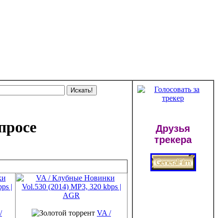
просе
Друзья
трекера
/
VA /