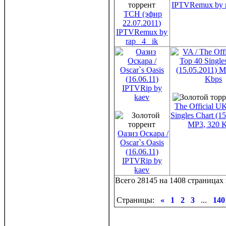
IPTVRemux by r
ТСН (эфир
22.07.2011)
IPTVRemux by
rap _4 _ik
The Official U
Singles Chart (1
MP3, 320 
Оазиз Оскара /
Oscar`s Oasis
(16.06.11)
IPTVRip by
kaev
Всего 28145 на 1408 страницах 
Страницы:
«
1
2
3
...
140