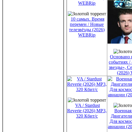
10 самых. Время
перемен / Новые
телезвёзды (2026)
WEBRip
Основано 
событиях /
звезды», Се
(2026)
VA / Stardust
Reverie (2026) MP3,
Военная
320 Кбит/c
Двигатели
Для космос
авиации (2