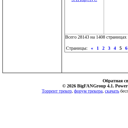
Всего 28143 на 1408 страницах 
Страницы:
«
1
2
3
4
5
6
Обратная с
© 2026 BigFANGroup 4.1. Powere
Торрент трекер
,
форум трекера
,
скачать
бесп