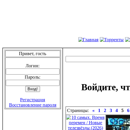
Привет, гость
Логин:
Пароль:
Войдите, ч
Регистрация
Восстановление пароля
Страницы:
«
1
2
3
4
5
6