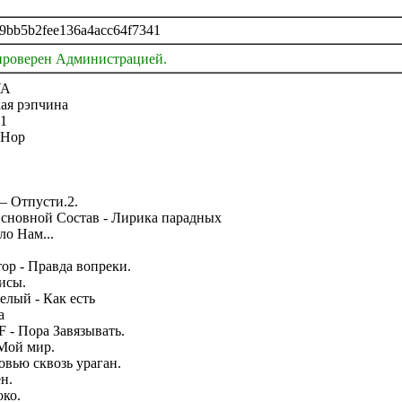
9bb5b2fee136a4acc64f7341
проверен Администрацией.
A
ая рэпчина
1
-Hop
 – Отпусти.2.
Основной Состав - Лирика парадных
ло Нам...
ор - Правда вопреки.
лисы.
елый - Как есть
а
F - Пора Завязывать.
 Мой мир.
овью сквозь ураган.
ен.
око.