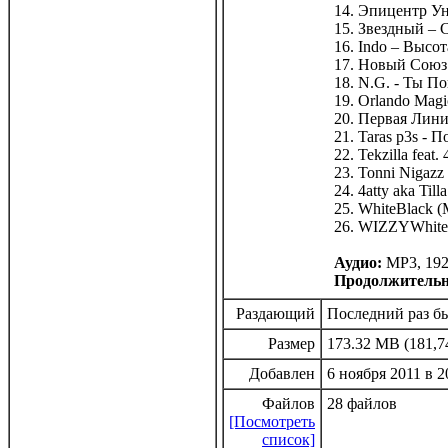
14. Эпицентр Ун
15. Звездный – 
16. Indo – Высот
17. Новый Союз 
18. N.G. - Ты По
19. Orlando Mag
20. Первая Лини
21. Taras p3s - 
22. Tekzilla feat.
23. Tonni Nigazz 
24. 4atty aka Til
25. WhiteBlack (
26. WIZZYWhi
Аудио:
МР3, 192
Продолжительн
Раздающий
Последний раз бы
Размер
173.32 MB (181,7
Добавлен
6 ноября 2011 в 2
Файлов
28 файлов
[Посмотреть
список]