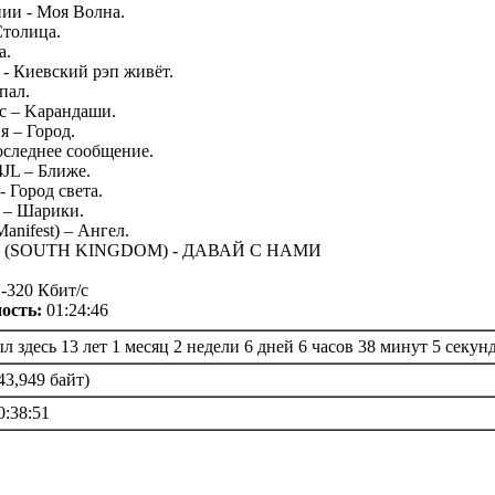
ии - Моя Волна.
Столица.
а.
- Киевский рэп живёт.
пал.
ic – Kарандаши.
я – Город.
Последнее сообщение.
 4JL – Ближе.
- Город света.
la – Шарики.
Manifest) – Ангел.
te (SOUTH KINGDOM) - ДАВАЙ С НАМИ
-320 Кбит/c
ость:
01:24:46
л здесь 13 лет 1 месяц 2 недели 6 дней 6 часов 38 минут 5 секун
43,949 байт)
0:38:51