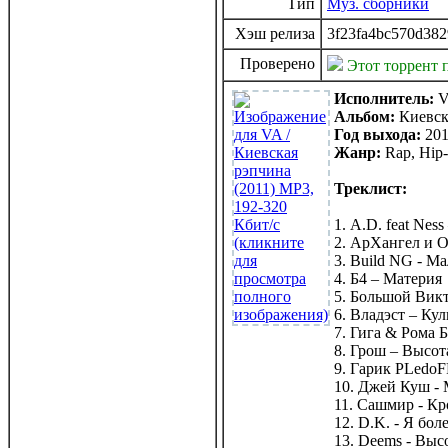
Тип
Муз. сборники
Хэш релиза
3f23fa4bc570d382
Проверено
Этот торрент 
Исполнитель:
V
Альбом:
Киевск
Год выхода:
201
Жанр:
Rap, Hip
Треклист:
1. A.D. feat Ness
2. АрХангел и 
3. Build NG - Ма
4. Б4 – Материя
5. Большой Викт
6. Владэст – Ку
7. Гига & Рома Б
8. Грош – Высот
9. Гарик PLedoF
10. Джей Куш -
11. Сашмир - Кр
12. D.K. - Я бол
13. Deems - Выс