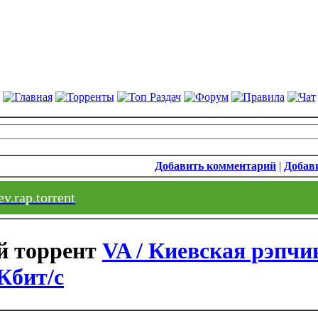
Добавить комментарий
|
Добави
v.rap.torrent
VA / Киевская рэпчи
Кбит/c