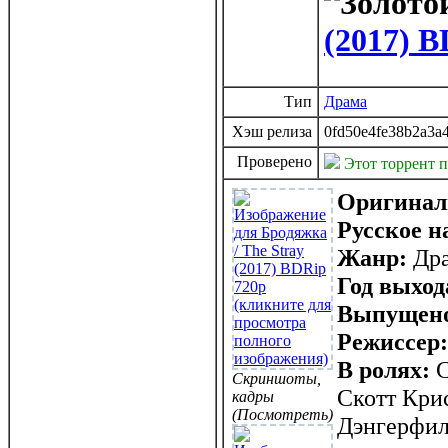
(2017) B
Тип
Драма
Хэш релиза
0fd50e4fe38b2a3a
Проверено
Этот торрент 
Оригинал
Русское н
Жанр:
Дра
Год выход
Выпущен
Режиссер:
В ролях:
С
Скриншоты,
Скотт Кри
кадры
(Посмотреть)
Дэнгерфил