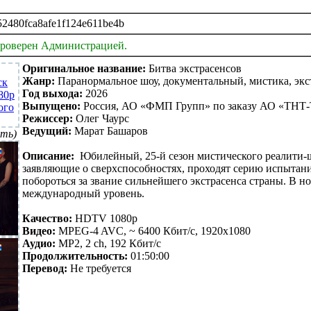
2480fca8afe1f124e611be4b
проверен Администрацией.
Оригинальное название:
Битва экстрасенсов
Жанр:
Паранормальное шоу, документальный, мистика, экс
Год выхода:
2026
Выпущено:
Россия, АО «ФМП Групп» по заказу АО «ТНТ-
Режиссер:
Олег Чаурс
Ведущий:
Марат Башаров
ть)
Описание:
Юбилейный, 25-й сезон мистического реалити-ш
заявляющие о сверхспособностях, проходят серию испытаний
побороться за звание сильнейшего экстрасенса страны. В н
международный уровень.
Качество:
HDTV 1080p
Видео:
MPEG-4 AVC, ~ 6400 Кбит/с, 1920x1080
Аудио:
MP2, 2 ch, 192 Кбит/с
Продолжительность:
01:50:00
Перевод:
Не требуется