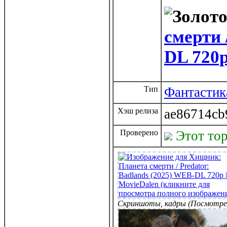
смерти 
DL 720p
Тип
Фантастик
Хэш релиза
ae86714cb
Проверено
Этот то
Скриншоты, кадры (Посмотре