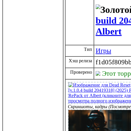
build 20
Albert
Тип
Игры
Хэш релиза
f1d05f809b
Проверено
Этот тор
Скриншоты, кадры (Посмотре