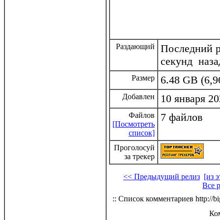
Раздающий
Последний р
секунд наза
Размер
6.48 GB (6,9
Добавлен
10 января 20
Файлов
7 файлов
[Посмотреть
список]
Проголосуй
за трекер
<< Предыдущий релиз
[из 
Все 
:: Список комментариев http://bi
Ко