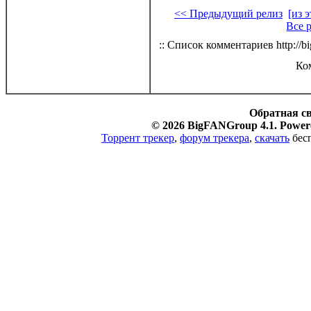
<< Предыдущий релиз
[из 
Все 
:: Список комментариев http://bi
Ко
Обратная с
© 2026 BigFANGroup 4.1. Powere
Торрент трекер
,
форум трекера
,
скачать
бесп