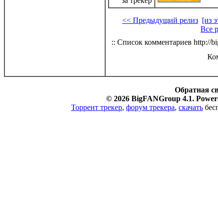
за трекер
<< Предыдущий релиз
[из 
Все 
:: Список комментариев http://bi
Ко
Обратная с
© 2026 BigFANGroup 4.1. Powere
Торрент трекер
,
форум трекера
,
скачать
бесп