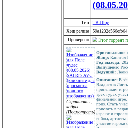
(08.05.
Тип
ТВ-Шоу
Хэш релиза
59a1232e566efb64
Проверено
Этот торрент 
Оригинальное 
Жанр:
Капитал
Год выхода:
20
Выпущено:
Росс
Ведущий:
Леони
Описание:
В эф
Владислав Листь
приглашает игрок
трех турах учас
финальной игре, 
Скриншоты,
приз. Стать уча
кадры
прислать в реда
(Посмотреть)
играют и взросл
войны, артисты -
участие игроки 