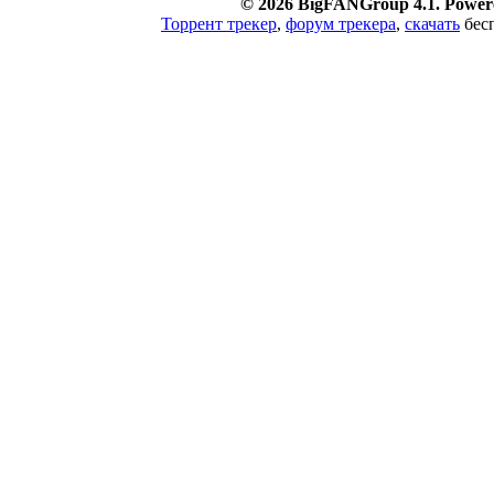
© 2026 BigFANGroup 4.1. Powere
Торрент трекер
,
форум трекера
,
скачать
бесп