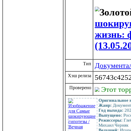
шокирую
жизнь: 
(13.05.
Тип
Документа
Хэш релиза
56743c4252
Проверено
Этот тор
Оригинальное 
Жанр:
Документа
Год выхода:
20
Выпущено:
Росс
Режиссеры:
Гле
Михаил Черняк
Ведущий:
Игорь