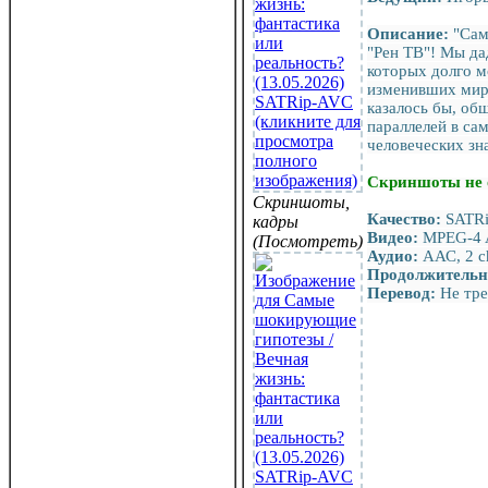
Описание:
"Сам
"Рен ТВ"! Мы да
которых долго м
изменивших мир.
казалось бы, об
параллелей в са
человеческих зн
Скриншоты не 
Скриншоты,
Качество:
SATR
кадры
Видео:
MPEG-4 A
(Посмотреть)
Аудио:
ААС, 2 c
Продолжительн
Перевод:
Не тре