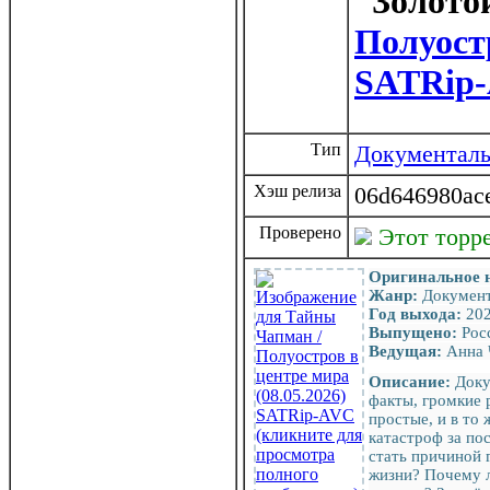
Полуостр
SATRip
Тип
Документал
Хэш релиза
06d646980ac
Проверено
Этот торр
Оригинальное 
Жанр:
Документ
Год выхода:
20
Выпущено:
Рос
Ведущая:
Анна 
Описание:
Доку
факты, громкие 
простые, и в то
катастроф за по
стать причиной 
жизни? Почему ле