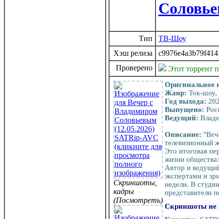
Соловье
Тип
ТВ-Шоу
Хэш релиза
c9976e4a3b79f414
Проверено
Этот торрент 
Оригинальное 
Жанр:
Ток-шоу,
Год выхода:
20
Выпущено:
Рос
Ведущий:
Влади
Описание:
"Веч
телевизионный ж
Это итоговая пе
жизни общества: 
Автор и ведущи
экспертами и зр
Скриншоты,
недели. В студи
кадры
представители п
(Посмотреть)
Скриншоты не 