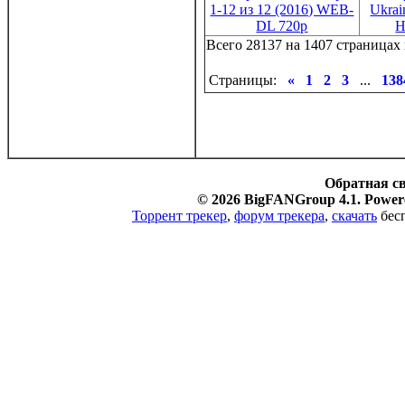
1-12 из 12 (2016) WEB-
Ukrai
DL 720p
H
Всего 28137 на 1407 страницах 
Страницы:
«
1
2
3
...
138
Обратная с
© 2026 BigFANGroup 4.1. Powere
Торрент трекер
,
форум трекера
,
скачать
бесп