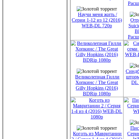
Научи меня жить /
Серии 1-12 из 12 (2016)
Отр
WEB-DL 720p
Suic
B
Расш
Синдб
Великолепная Гилли
шторм
Хопкинс / The Great
DL 
Gilly Hopkins (2016)
BDRip 1080p
Пис
Коготь из Мавритании
Серия