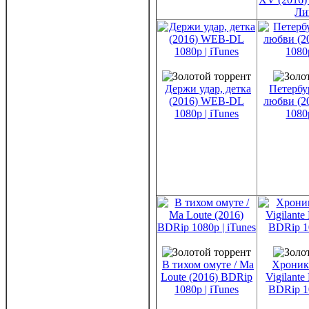
Ли
Держи удар, детка
Петербу
(2016) WEB-DL
любви (
1080p | iTunes
1080p
В тихом омуте / Ma
Хроники
Loute (2016) BDRip
Vigilante
1080p | iTunes
BDRip 10