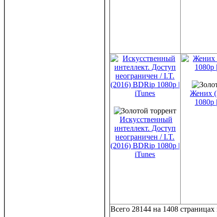
Жених (
1080p 
Искусственный
интеллект. Доступ
неограничен / I.T.
(2016) BDRip 1080p |
iTunes
Всего 28144 на 1408 страницах 