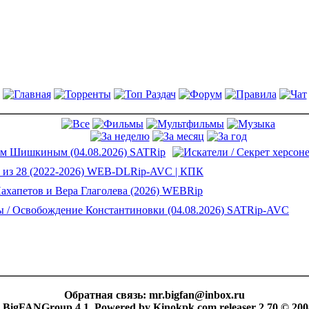
Обратная связь:
mr.bigfan@inbox.ru
 BigFANGroup 4.1. Powered by Kinokpk.com releaser 2.70 © 200