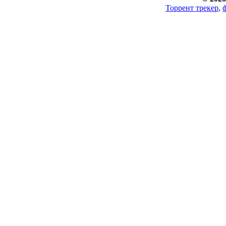
Торрент трекер
,